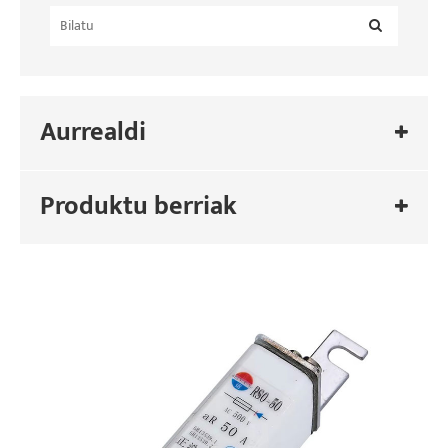
Aurrealdi
Produktu berriak