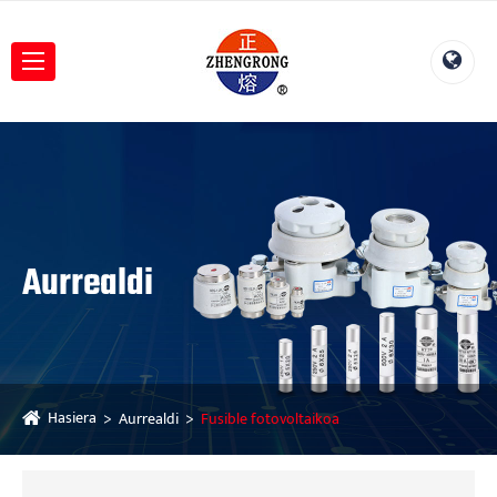
Aurrealdi
Hasiera
Aurrealdi
Fusible fotovoltaikoa