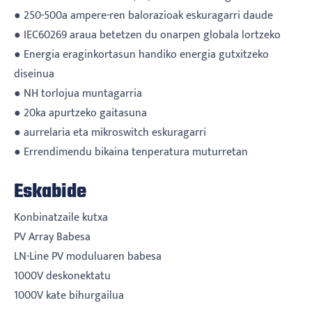
● 250-500a ampere-ren balorazioak eskuragarri daude
● IEC60269 araua betetzen du onarpen globala lortzeko
● Energia eraginkortasun handiko energia gutxitzeko
diseinua
● NH torlojua muntagarria
● 20ka apurtzeko gaitasuna
● aurrelaria eta mikroswitch eskuragarri
● Errendimendu bikaina tenperatura muturretan
Eskabide
Konbinatzaile kutxa
PV Array Babesa
LN-Line PV moduluaren babesa
1000V deskonektatu
1000V kate bihurgailua