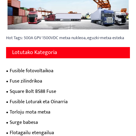
Hot Tags: 500A GPV 1500VDC metxa nukleoa, eguzki-metxa esteka
Lotutako Kategoria
Fusible fotovoltaikoa
Fuse zilindrikoa
Square Bolt BS88 Fuse
Fusible Loturak eta Oinarria
Torloju mota metxa
Surge babesa
Flotagailu etengailua