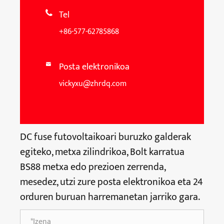
Tel

+86-577-62785868
Posta elektronikoa

vickyxu@zhrdq.com
DC fuse futovoltaikoari buruzko galderak
egiteko, metxa zilindrikoa, Bolt karratua
BS88 metxa edo prezioen zerrenda,
mesedez, utzi zure posta elektronikoa eta 24
orduren buruan harremanetan jarriko gara.