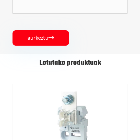
aurkeztu

Lotutako produktuak