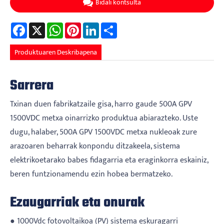
Bidali kontsulta
Facebook
X
WhatsApp
Pinterest
LinkedIn
Share
Produktuaren Deskribapena
Sarrera
Txinan duen fabrikatzaile gisa, harro gaude 500A GPV
1500VDC metxa oinarrizko produktua abiarazteko. Uste
dugu, halaber, 500A GPV 1500VDC metxa nukleoak zure
arazoaren beharrak konpondu ditzakeela, sistema
elektrikoetarako babes fidagarria eta eraginkorra eskainiz,
beren funtzionamendu ezin hobea bermatzeko.
Ezaugarriak eta onurak
● 1000Vdc fotovoltaikoa (PV) sistema eskuragarri