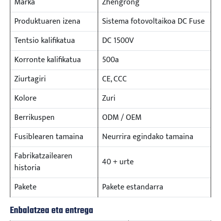
Marka
Zhengrong
Produktuaren izena
Sistema fotovoltaikoa DC Fuse
Tentsio kalifikatua
DC 1500V
Korronte kalifikatua
500a
Ziurtagiri
CE, CCC
Kolore
Zuri
Berrikuspen
ODM / OEM
Fusiblearen tamaina
Neurrira egindako tamaina
Fabrikatzailearen
40 + urte
historia
Pakete
Pakete estandarra
Enbalatzea eta entrega