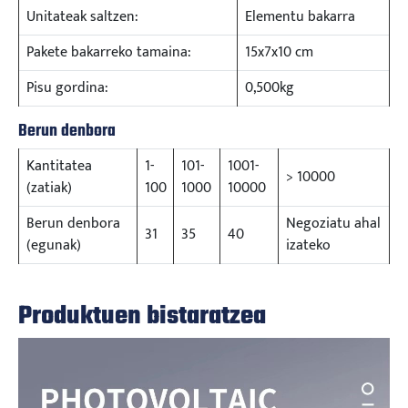
Unitateak saltzen:
Elementu bakarra
Pakete bakarreko tamaina:
15x7x10 cm
Pisu gordina:
0,500kg
Berun denbora
Kantitatea
1-
101-
1001-
> 10000
(zatiak)
100
1000
10000
Berun denbora
Negoziatu ahal
31
35
40
(egunak)
izateko
Produktuen bistaratzea