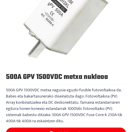
500A GPV 1500VDC metxa nukleoa
500A GPV 1500VDC metxa nagusia eguzki-fusible futovoltaikoa da.
Babes eta bakartasunerako diseinatuta dago. Fotovoltaikoa (PV)
Array konbinatzailea eta DC deskonektatu. Tamaina estandarraren
egitura honen konexio estandarrak 1000Vdc fotovoltaiko (PV)
sistemak babestu ditzake. 500A GPV 1500VDC Fuse Core-k 250A-tik
400A-tik 400A-ra eskaintzen ditu.