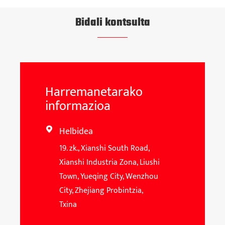
Bidali kontsulta
Harremanetarako
informazioa
Helbidea

19. zk., Xianshi South Road,
Xianshi Industria Zona, Liushi
Town, Yueqing City, Wenzhou
City, Zhejiang Probintzia,
Txina