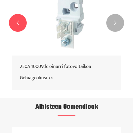


250A 1000Vdc oinarri fotovoltaikoa
Gehiago ikusi >>
Albisteen Gomendioak