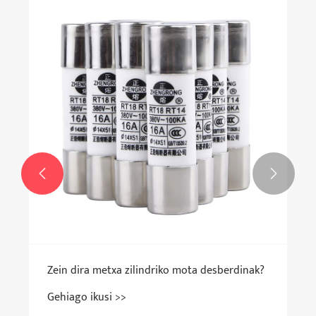


Zein dira metxa zilindriko mota desberdinak?
Gehiago ikusi >>