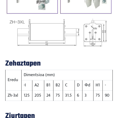
Zehaztapen
Dimentsioa (mm)
Eredu
-I
A2
B1
B2
C
D
Φd
H1
-
Zh-3xl
125
205
24
75
31.5
6
3
75
90
Ziurtapen