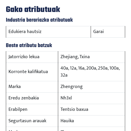
Gako atributuak
Industria berariazko atributuak
Edukiera hautsiz
Garai
Beste atributu batzuk
Jatorrizko lekua
Zhejiang, Txina
40a, 12a, 16a, 200a, 250a, 100a,
Korronte kalifikatua
32a
Marka
Zhengrong
Eredu zenbakia
Nh3xl
Erabilpen
Tentsio baxua
Segurtasun arauak
Hauika