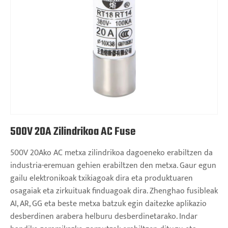
500V 20A Zilindrikoa AC Fuse
500V 20Ako AC metxa zilindrikoa dagoeneko erabiltzen da
industria-eremuan gehien erabiltzen den metxa. Gaur egun
gailu elektronikoak txikiagoak dira eta produktuaren
osagaiak eta zirkuituak finduagoak dira. Zhenghao fusibleak
AI, AR, GG eta beste metxa batzuk egin daitezke aplikazio
desberdinen arabera helburu desberdinetarako. Indar