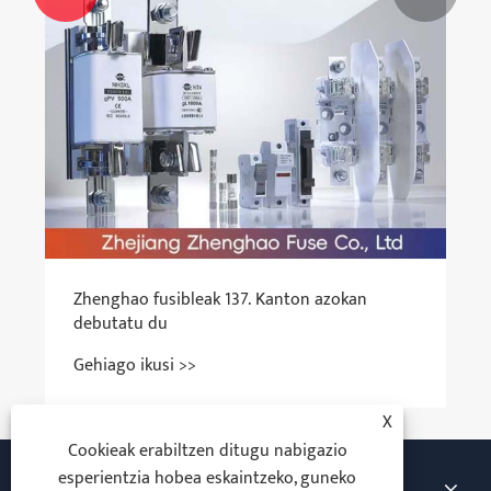
Zhenghao fusibleak 137. Kanton azokan
debutatu du
Gehiago ikusi >>
X
Cookieak erabiltzen ditugu nabigazio
esperientzia hobea eskaintzeko, guneko
Guri Buruz