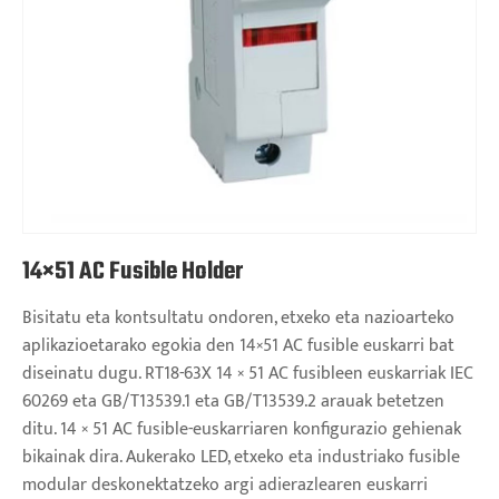
14×51 AC Fusible Holder
Bisitatu eta kontsultatu ondoren, etxeko eta nazioarteko
aplikazioetarako egokia den 14×51 AC fusible euskarri bat
diseinatu dugu. RT18-63X 14 × 51 AC fusibleen euskarriak IEC
60269 eta GB/T13539.1 eta GB/T13539.2 arauak betetzen
ditu. 14 × 51 AC fusible-euskarriaren konfigurazio gehienak
bikainak dira. Aukerako LED, etxeko eta industriako fusible
modular deskonektatzeko argi adierazlearen euskarri