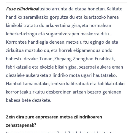
Fuse zilindrikoa
fusibo arrunta da etapa honetan. Kalitate
handiko zeramikazko gorputza du eta kuartzozko harea
kimikoki tratatu du arku-ertaina gisa, eta normalean
leherketa-froga eta sugar-atzerapen maskorra ditu.
Korrontea handiegia denean, metxa urtu egingo da eta
zirkuitua moztuko du, eta horrek ekipamendua ondo
babestu dezake. Txinan, Zhejiang Zhenghao Fusibleak,
fabrikatzaile eta ekoizle bikain gisa, bezeroei aukera eman
diezaieke aukeraketa zilindriko mota ugari hautatzeko.
Hainbat tamainatako, tentsio kalifikatuak eta kalifikatutako
korronteak zirkuitu desberdinen artean bezero gehienen
babesa bete dezakete.
Zein dira zure enpresaren metxa zilindrikoaren
zehaztapenak?