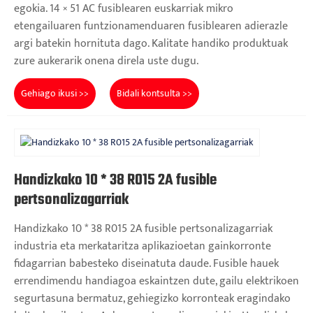
egokia. 14 × 51 AC fusiblearen euskarriak mikro
etengailuaren funtzionamenduaren fusiblearen adierazle
argi batekin hornituta dago. Kalitate handiko produktuak
zure aukerarik onena direla uste dugu.
Gehiago ikusi >>
Bidali kontsulta >>
Handizkako 10 * 38 R015 2A fusible
pertsonalizagarriak
Handizkako 10 * 38 R015 2A fusible pertsonalizagarriak
industria eta merkataritza aplikazioetan gainkorronte
fidagarrian babesteko diseinatuta daude. Fusible hauek
errendimendu handiagoa eskaintzen dute, gailu elektrikoen
segurtasuna bermatuz, gehiegizko korronteak eragindako