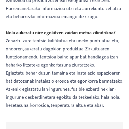
ezinezkoa da prezioa zuzenean webgunean ezartzea.
Harremanetarako informazioa utzi eta aurrekontu zehatza
eta beharrezko informazioa emango dizkizugu.
Nola aukeratu nire egokitzen zaidan metxa zilindrikoa?
Zehaztu zure tentsio kalifikatua eta uneko puntuatua eta,
ondoren, aukeratu dagokion produktua. Zirkuituaren
funtzionamendu-tentsioa baino apur bat handiagoa izan
beharko litzateke egonkortasuna ziurtatzeko.
Egiaztatu behar duzun tamaina eta instalazio espazioaren
bat datozenak instalazio erosoa eta egonkorra bermatzeko.
Azkenik, egiaztatu lan-ingurunea, fusible ezberdinek lan-
ingurune desberdinetara egokitu daitezkeelako, hala nola:
hezetasuna, korrosioa, tenperatura altua eta abar.