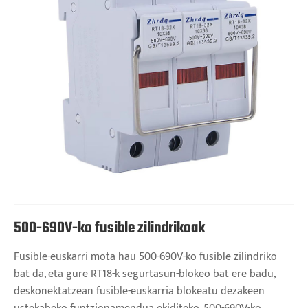
500-690V-ko fusible zilindrikoak
Fusible-euskarri mota hau 500-690V-ko fusible zilindriko
bat da, eta gure RT18-k segurtasun-blokeo bat ere badu,
deskonektatzean fusible-euskarria blokeatu dezakeen