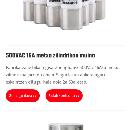
500VAC 16A metxa zilindrikoa muina
Fabrikatzaile bikain gisa, Zhenghao-k 500Vac 16Ako metxa
zilindrikoa jarri du abian. Segurtasun aukera ugari
eskaintzen ditugu, hala nola 2a-63a, etab.
Gehiago ikusi >>
Bidali kontsulta >>