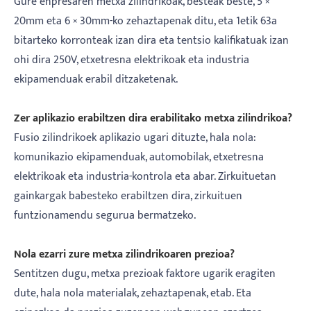
Gure enpresaren metxa zilindrikoak, besteak beste, 5 ×
20mm eta 6 × 30mm-ko zehaztapenak ditu, eta 1etik 63a
bitarteko korronteak izan dira eta tentsio kalifikatuak izan
ohi dira 250V, etxetresna elektrikoak eta industria
ekipamenduak erabil ditzaketenak.
Zer aplikazio erabiltzen dira erabilitako metxa zilindrikoa?
Fusio zilindrikoek aplikazio ugari dituzte, hala nola:
komunikazio ekipamenduak, automobilak, etxetresna
elektrikoak eta industria-kontrola eta abar. Zirkuituetan
gainkargak babesteko erabiltzen dira, zirkuituen
funtzionamendu segurua bermatzeko.
Nola ezarri zure metxa zilindrikoaren prezioa?
Sentitzen dugu, metxa prezioak faktore ugarik eragiten
dute, hala nola materialak, zehaztapenak, etab. Eta