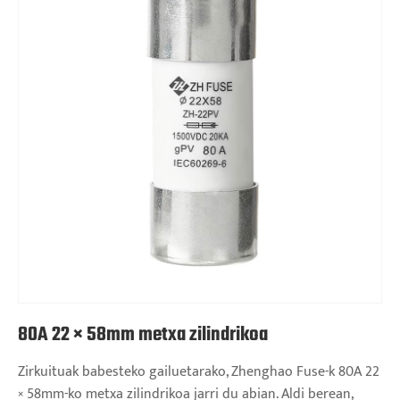
80A 22 × 58mm metxa zilindrikoa
Zirkuituak babesteko gailuetarako, Zhenghao Fuse-k 80A 22
× 58mm-ko metxa zilindrikoa jarri du abian. Aldi berean,