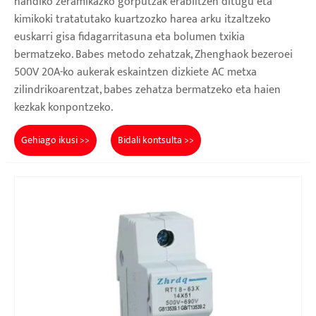
handiko zeramikazko gorputzak erabiltzen ditugu eta
kimikoki tratatutako kuartzozko harea arku itzaltzeko
euskarri gisa fidagarritasuna eta bolumen txikia
bermatzeko. Babes metodo zehatzak, Zhenghaok bezeroei
500V 20A-ko aukerak eskaintzen dizkiete AC metxa
zilindrikoarentzat, babes zehatza bermatzeko eta haien
kezkak konpontzeko.
Gehiago ikusi >>
Bidali kontsulta >>