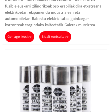
ustekabeko funtzionamendua ekiditeko. 500-690V-ko
fusible-euskarri zilindrikoak oso erabiliak dira etxetresna
elektrikoetan, ekipamendu industrialean eta
automobiletan. Babestu elektrizitatea gainkarga-
korronteak eragindako kalteetatik. Galerak murriztea.
Gehiago ikusi >>
Bidali kontsulta >>