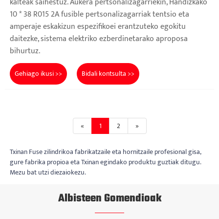
kalteak saihestuz. Aukera pertsonalizagarriekin, Handizkako
10 * 38 R015 2A fusible pertsonalizagarriak tentsio eta
amperaje eskakizun espezifikoei erantzuteko egokitu
daitezke, sistema elektriko ezberdinetarako aproposa
bihurtuz.
Gehiago ikusi >>
Bidali kontsulta >>
«
1
2
»
Txinan Fuse zilindrikoa fabrikatzaile eta hornitzaile profesional gisa,
gure fabrika propioa eta Txinan egindako produktu guztiak ditugu.
Mezu bat utzi diezaiokezu.
Albisteen Gomendioak