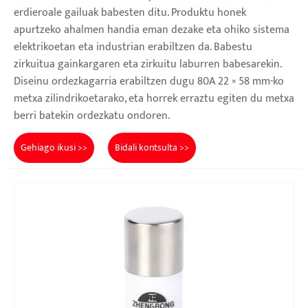
erdieroale gailuak babesten ditu. Produktu honek
apurtzeko ahalmen handia eman dezake eta ohiko sistema
elektrikoetan eta industrian erabiltzen da. Babestu
zirkuitua gainkargaren eta zirkuitu laburren babesarekin.
Diseinu ordezkagarria erabiltzen dugu 80A 22 × 58 mm-ko
metxa zilindrikoetarako, eta horrek erraztu egiten du metxa
berri batekin ordezkatu ondoren.
Gehiago ikusi >>
Bidali kontsulta >>